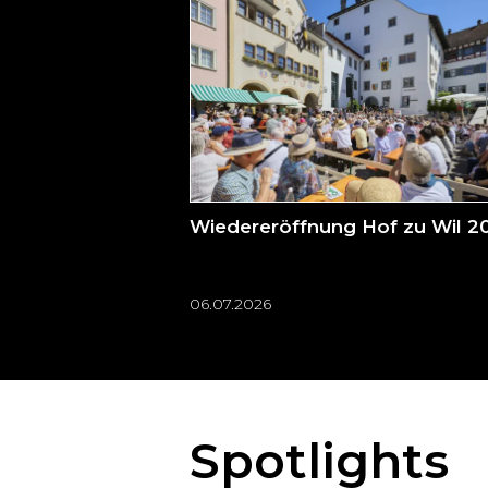
zum
Seitenende
springen?
Wiedereröffnung Hof zu Wil 2
06.07.2026
Spotlights
Möchten
Sie