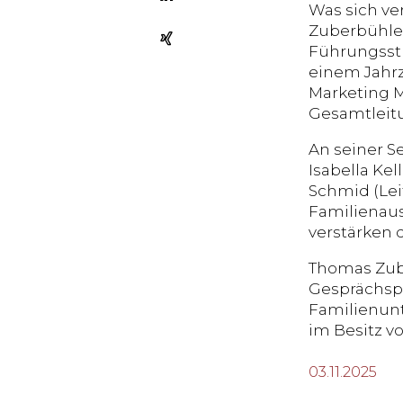
Was sich ve
Zuberbühler
Führungsstr
einem Jahrz
Marketing M
Gesamtleit
An seiner Se
Isabella Kel
Schmid (Lei
Familienaus
verstärken d
Thomas Zube
Gesprächspa
Familienun
im Besitz v
03.11.2025