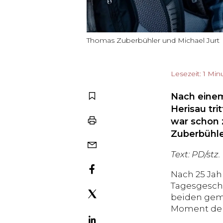
Thomas Zuberbühler und Michael Jurt
Lesezeit: 1 Min
Nach einem
Herisau tri
war schon 
Zuberbühle
Text: PD/stz.
Nach 25 Jah
Tagesgeschä
beiden geme
Moment der 