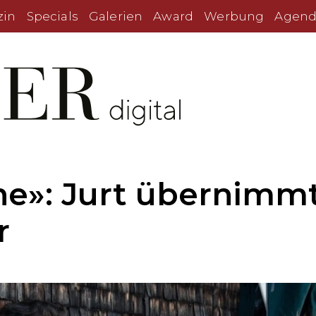
zin
Specials
Galerien
Award
Werbung
Agend
he»: Jurt übernimm
r