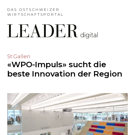
Möchten
Sie
DAS OSTSCHWEIZER
WIRTSCHAFTSPORTAL
das
Hauptmenü
auslassen
und
direkt
zum
Möchten
St.Gallen
Inhalt
«WPO-Impuls» sucht die
Sie
springen?
den
beste Innovation der Region
Hauptinhalt
auslassen
und
direkt
zum
Seitenende
springen?