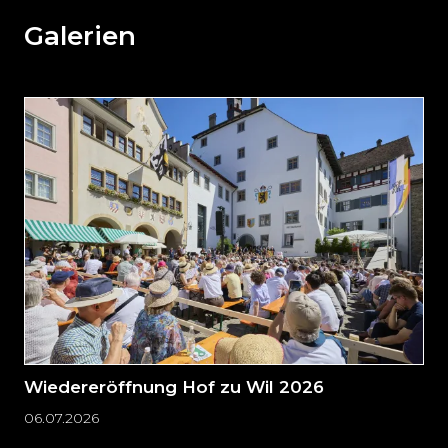
den
weiteren
Galerien
Inhalt
auslassen
und
direkt
zum
Seitenende
springen?
Wiedereröffnung Hof zu Wil 2026
06.07.2026