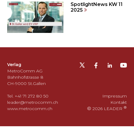
SpotlightNews KW 11
2025
Möchten
Sie
die
Fusszeile
auslassen
Verlag
und
MetroComm AG
zurück
Bahnhofstrasse 8
CH-9000 St.Gallen
zum
Seitenanfang
Tel. +41 71 272 80 50
Impressum
gehen?
leader@metrocomm.ch
Kontakt
www.metrocomm.ch
2026 LEADER