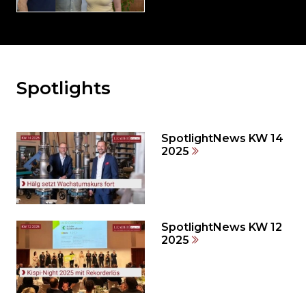
Spotlights
Möchten
Sie
den
den
SpotlightNews KW 14
weiteren
2025
Inhalt
auslassen
und
direkt
zum
SpotlightNews KW 12
2025
Seitenende
springen?