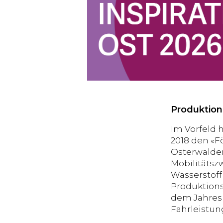
Produktion
Im Vorfeld 
2018 den «F
Osterwalder
Mobilitätsz
Wasserstoff
Produktions
dem Jahresb
Fahrleistun