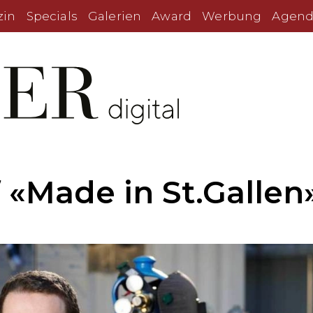
zin
Specials
Galerien
Award
Werbung
Agend
 «Made in St.Gallen