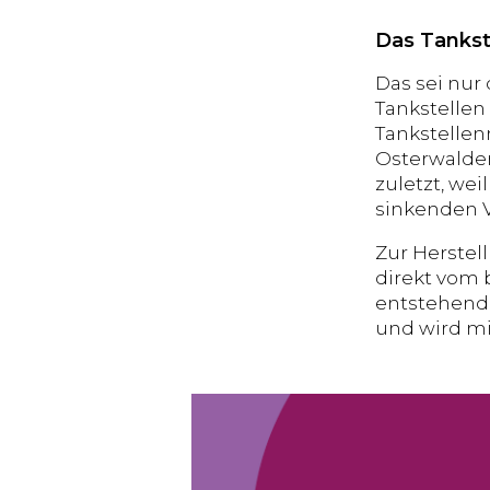
Das Tankst
Das sei nur 
Tankstellen
Tankstellen
Osterwalder
zuletzt, wei
sinkenden V
Zur Herstel
direkt vom 
entstehende
und wird mi