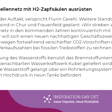
ellennetz mit H2-Zapfsäulen ausrüsten
der Auftakt, verspricht Flurin Cavelti. Weitere Stan
 sind in Chur und Frauenfeld geplant. «Wir streben
netz in den kommenden Jahren kontinuierlich mit 
 will sich einen neuen nachhaltigen Geschäftszwe
l wegen fortwährend verschärfter CO2-Vorschriften mi
erkaufszahlen bei fossilen Treibstoffen zu rechnen i
lung des Wasserstoffs benützt das Brennstoffunte
benachbarten Wasserkraftwerk Kubel geliefert wird.
 Wasserstoff gelangt über ein Rohrleitungssystem
t Hochdruck in neun Tanks befördert.