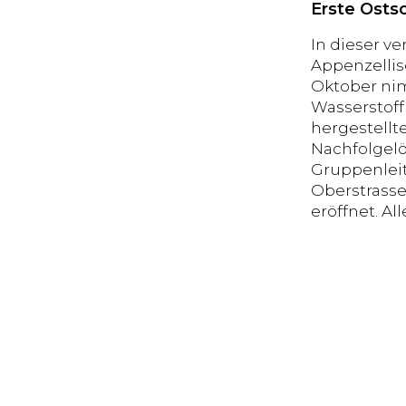
Erste Osts
In dieser v
Appenzellis
Oktober nim
Wasserstoff
hergestellt
Nachfolgelös
Gruppenleit
Oberstrasse
eröffnet. A