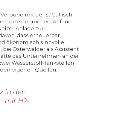
Verbund mit der St.Gallisch-
ine Lanze gebrochen: Anfang
eizer Anlage zur
 davon, dass erneuerbar
und ökonomisch sinnvolle
i, bei Osterwalder als Assistent
r hatte das Unternehmen an der
zwei Wasserstoff-Tankstellen
s den eigenen Quellen.
z in den
h mit H2-