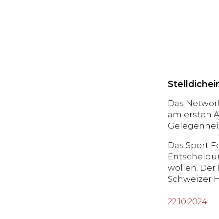
Stelldiche
Das Networ
am ersten A
Gelegenhei
Das Sport F
Entscheidun
wollen. Der
Schweizer Ho
22.10.2024