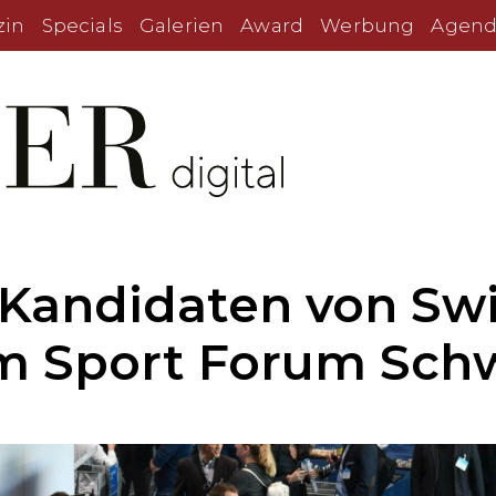
zin
Specials
Galerien
Award
Werbung
Agend
Kandidaten von Sw
m Sport Forum Sch