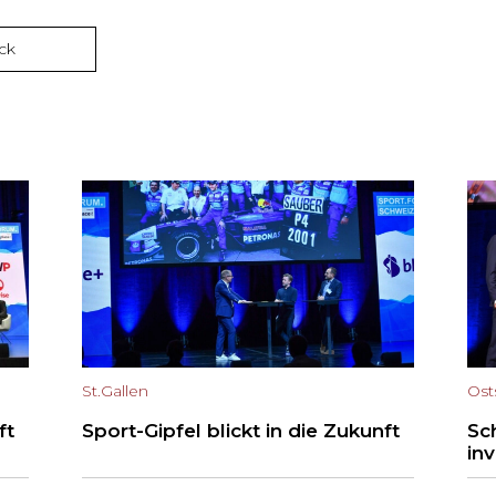
ck
St.Gallen
Ost
ft
Sport-Gipfel blickt in die Zukunft
Sc
in