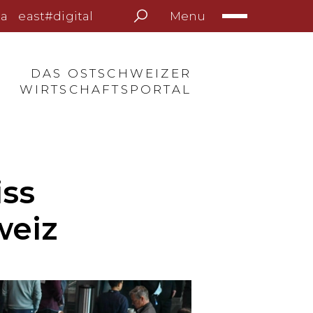
Menu
a
east#digital
DAS OSTSCHWEIZER
WIRTSCHAFTSPORTAL
iss
weiz