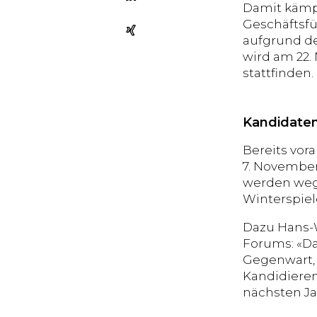
Damit kämpf
Geschäftsfüh
aufgrund de
wird am 22
stattfinden.
Kandidaten
Bereits vor
7. November
werden weg
Winterspiel
Dazu Hans-W
Forums: «Da
Gegenwart, 
Kandidieren
nächsten Ja