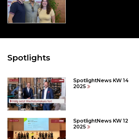
Spotlights
Möchten
Sie
den
den
SpotlightNews KW 14
weiteren
2025
Inhalt
auslassen
und
direkt
zum
SpotlightNews KW 12
2025
Seitenende
springen?