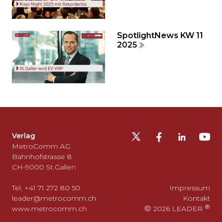
SpotlightNews KW 11
2025
Möchten
Sie
die
Fusszeile
auslassen
Verlag
und
MetroComm AG
zurück
Bahnhofstrasse 8
CH-9000 St.Gallen
zum
Seitenanfang
Tel. +41 71 272 80 50
Impressum
gehen?
leader@metrocomm.ch
Kontakt
www.metrocomm.ch
2026 LEADER