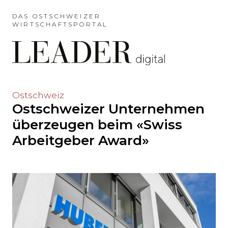
Möchten
Sie
DAS OSTSCHWEIZER
WIRTSCHAFTSPORTAL
das
Hauptmenü
auslassen
und
direkt
zum
Möchten
Ostschweiz
Inhalt
Ostschweizer Unternehmen
Sie
springen?
den
überzeugen beim «Swiss
Hauptinhalt
Arbeitgeber Award»
auslassen
und
direkt
zum
Seitenende
springen?