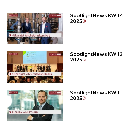
den
den
SpotlightNews KW 14
weiteren
2025
Inhalt
auslassen
und
direkt
zum
SpotlightNews KW 12
2025
Seitenende
springen?
SpotlightNews KW 11
2025
Möchten
Sie