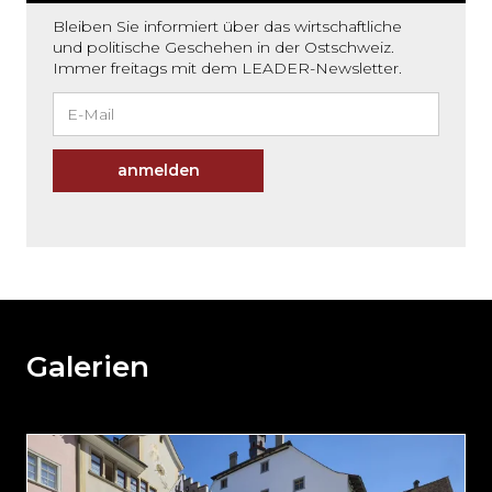
Bleiben Sie informiert über das wirtschaftliche
und politische Geschehen in der Ostschweiz.
Immer freitags mit dem LEADER-Newsletter.
anmelden
Möchten
Sie
den
den
weiteren
Galerien
Inhalt
auslassen
und
direkt
zum