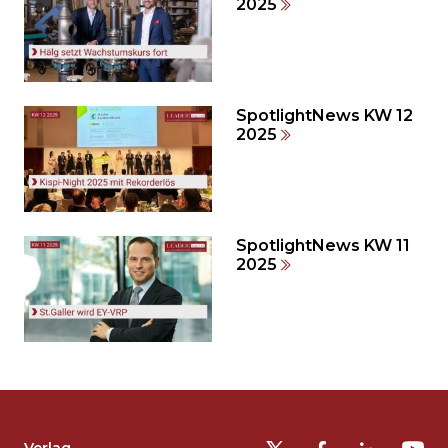
2025
Inhalt
auslassen
und
direkt
zum
SpotlightNews KW 12
2025
Seitenende
springen?
SpotlightNews KW 11
2025
Möchten
Sie
die
Fusszeile
auslassen
Verlag