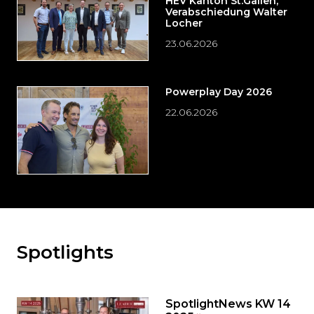
HEV Kanton St.Gallen,
Verabschiedung Walter
Locher
23.06.2026
Powerplay Day 2026
22.06.2026
Spotlights
Möchten
Sie
den
den
SpotlightNews KW 14
weiteren