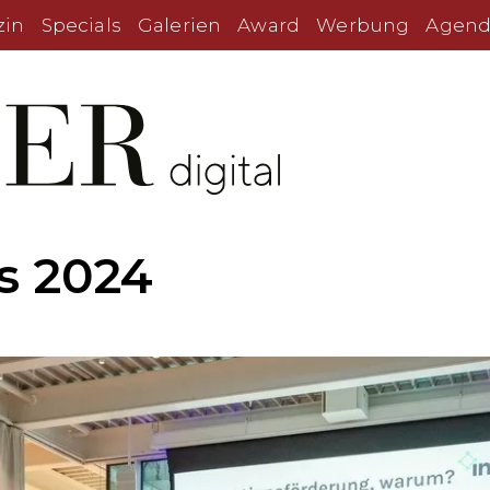
zin
Specials
Galerien
Award
Werbung
Agend
s 2024