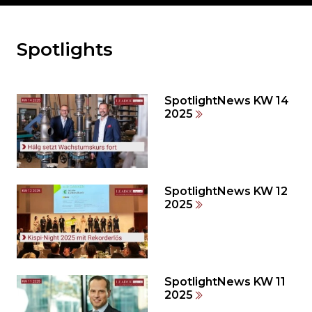
Spotlights
Möchten
Sie
den
den
SpotlightNews KW 14
weiteren
2025
Inhalt
auslassen
und
direkt
zum
SpotlightNews KW 12
2025
Seitenende
springen?
SpotlightNews KW 11
2025