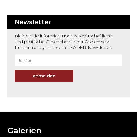
Newsletter
Bleiben Sie informiert über das wirtschaftliche
und politische Geschehen in der Ostschweiz.
Immer freitags mit dem LEADER-Newsletter.
anmelden
Möchten
Sie
den
den
weiteren
Galerien
Inhalt