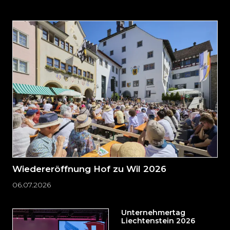
auslassen
und
direkt
zum
Seitenende
springen?
Wiedereröffnung Hof zu Wil 2026
06.07.2026
Unternehmertag
Liechtenstein 2026