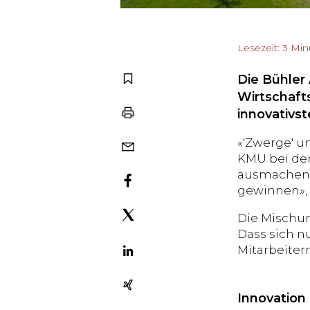
Lesezeit: 3 Mi
Die Bühler 
Wirtschaft
innovativs
«'Zwerge' u
KMU bei den
ausmachen,
gewinnen», t
Die Mischun
Dass sich n
Mitarbeiter
Innovation