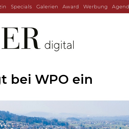
zin
Specials
Galerien
Award
Werbung
Agend
gt bei WPO ein