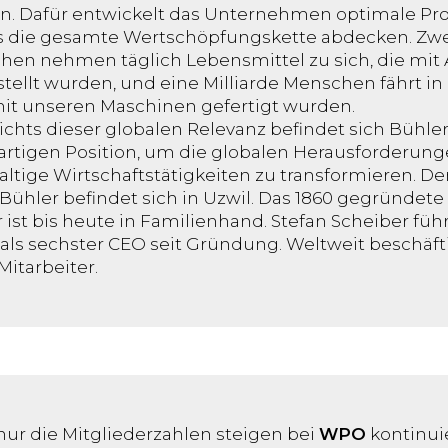
en. Dafür entwickelt das Unternehmen optimale Pr
s die gesamte Wertschöpfungskette abdecken. Zwei
en nehmen täglich Lebensmittel zu sich, die mit
tellt wurden, und eine Milliarde Menschen fährt i
mit unseren Maschinen gefertigt wurden.
chts dieser globalen Relevanz befindet sich Bühler
artigen Position, um die globalen Herausforderunge
ltige Wirtschaftstätigkeiten zu transformieren. De
Bühler befindet sich in Uzwil. Das 1860 gegründe
 ist bis heute in Familienhand. Stefan Scheiber f
als sechster CEO seit Gründung. Weltweit beschäft
Mitarbeiter.
nur die Mitgliederzahlen steigen bei
WPO
kontinuie