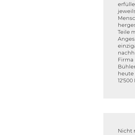
erfüll
jeweil
Mensch
herges
Teile 
Angesi
einzig
nachha
Firma 
Bühler
heute 
12'500 
Nicht 