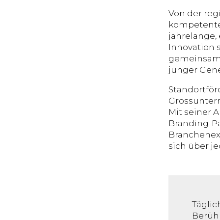
Von der reg
kompetenten
jahrelange,
Innovation 
gemeinsam m
junger Gene
Standortförd
Grossuntern
Mit seiner A
Branding-Pa
Branchenexk
sich über j
Tägli
Berühr