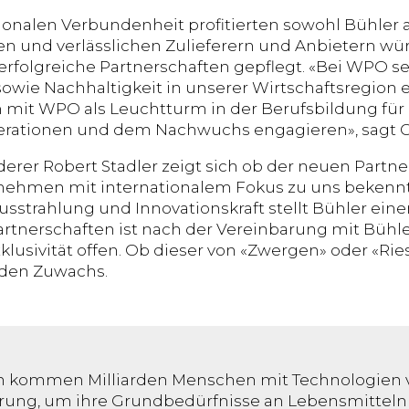
ionalen Verbundenheit profitierten sowohl Bühler 
 und verlässlichen Zulieferern und Anbietern wür
 erfolgreiche Partnerschaften gepflegt. «Bei WPO set
sowie Nachhaltigkeit in unserer Wirtschaftsregion 
it WPO als Leuchtturm in der Berufsbildung für l
rationen und dem Nachwuchs engagieren», sagt Ch
erer Robert Stadler zeigt sich ob der neuen Partner
ehmen mit internationalem Fokus zu uns bekennt, i
usstrahlung und Innovationskraft stellt Bühler eine
rtnerschaften ist nach der Vereinbarung mit Bühler
lusivität offen. Ob dieser von «Zwergen» oder «Rie
eden Zuwachs.
ch kommen Milliarden Menschen mit Technologien
ung, um ihre Grundbedürfnisse an Lebensmitteln 