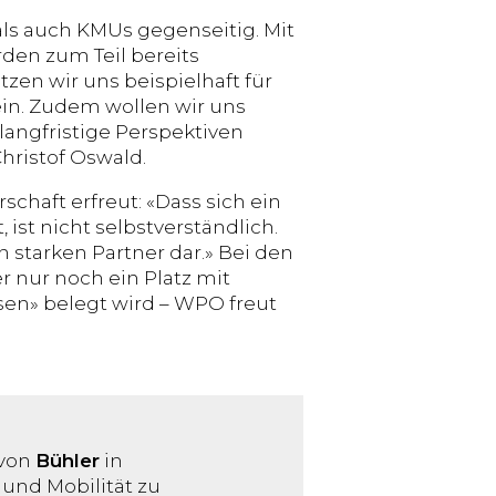
als auch KMUs gegenseitig. Mit
den zum Teil bereits
zen wir uns beispielhaft für
ein. Zudem wollen wir uns
angfristige Perspektiven
ristof Oswald.
schaft erfreut: «Dass sich ein
st nicht selbstverständlich.
n starken Partner dar.» Bei den
 nur noch ein Platz mit
sen» belegt wird – WPO freut
 von
Bühler
in
und Mobilität zu