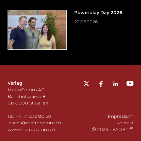
Powerplay Day 2026
22.06.2026
Möchten
Sie
die
Fusszeile
auslassen
Verlag
und
MetroComm AG
zurück
Bahnhofstrasse 8
CH-9000 St.Gallen
zum
Seitenanfang
Tel. +41 71 272 80 50
Impressum
gehen?
leader@metrocomm.ch
Kontakt
www.metrocomm.ch
2026 LEADER