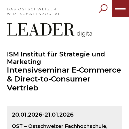
Möchten
Sie
DAS OSTSCHWEIZER
WIRTSCHAFTSPORTAL
das
Hauptmenü
auslassen
und
direkt
zum
ISM Institut für Strategie und
Möchten
Inhalt
Sie
Marketing
springen?
den
Intensivseminar E-Commerce
Hauptinhalt
& Direct-to-Consumer
auslassen
Vertrieb
und
direkt
zum
Seitenende
springen?
20.01.2026
-
21.01.2026
OST – Ostschweizer Fachhochschule,