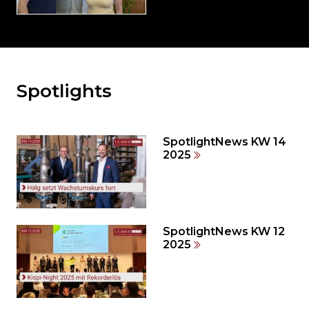
Spotlights
Möchten
Sie
den
den
SpotlightNews KW 14
weiteren
2025
Inhalt
auslassen
und
direkt
zum
SpotlightNews KW 12
2025
Seitenende
springen?