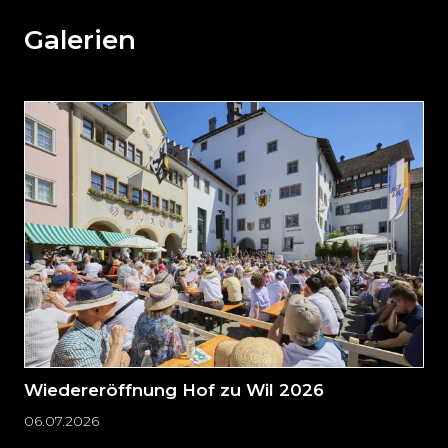
den
weiteren
Galerien
Inhalt
auslassen
und
direkt
zum
Seitenende
springen?
Wiedereröffnung Hof zu Wil 2026
06.07.2026