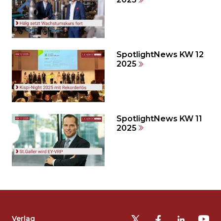
Inhalt
auslassen
und
direkt
zum
SpotlightNews KW 12
2025
Seitenende
springen?
SpotlightNews KW 11
2025
Möchten
Sie
die
Fusszeile
auslassen
Verlag