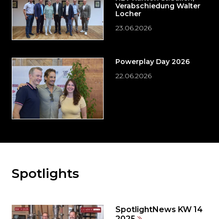
Verabschiedung Walter
Locher
23.06.2026
Powerplay Day 2026
22.06.2026
Spotlights
Möchten
Sie
den
den
SpotlightNews KW 14
weiteren
2025